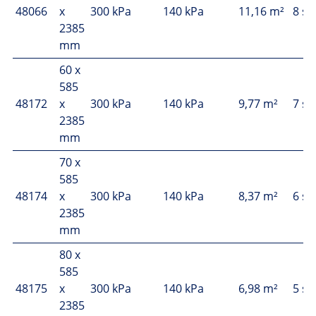
48066
x
300 kPa
140 kPa
11,16 m²
8 st
2385
mm
60 x
585
48172
x
300 kPa
140 kPa
9,77 m²
7 st
2385
mm
70 x
585
48174
x
300 kPa
140 kPa
8,37 m²
6 st
2385
mm
80 x
585
48175
x
300 kPa
140 kPa
6,98 m²
5 st
2385