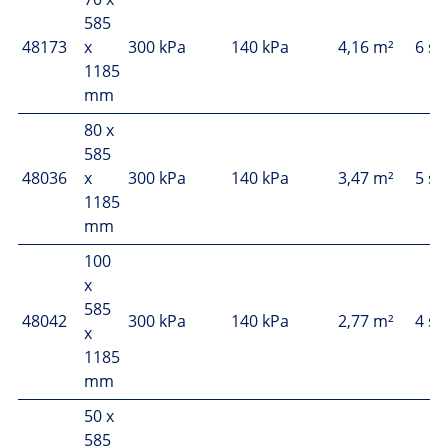
585
48173
x
300 kPa
140 kPa
4,16 m²
6 st
1185
mm
80 x
585
48036
x
300 kPa
140 kPa
3,47 m²
5 st
1185
mm
100
x
585
48042
300 kPa
140 kPa
2,77 m²
4 st
x
1185
mm
50 x
585