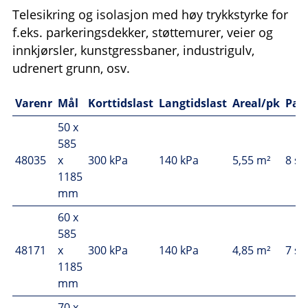
Telesikring og isolasjon med høy trykkstyrke for
f.eks. parkeringsdekker, støttemurer, veier og
innkjørsler, kunstgressbaner, industrigulv,
udrenert grunn, osv.
Varenr
Mål
Korttidslast
Langtidslast
Areal/pk
Pak
50 x
585
48035
x
300 kPa
140 kPa
5,55 m²
8 st
1185
mm
60 x
585
48171
x
300 kPa
140 kPa
4,85 m²
7 st
1185
mm
70 x