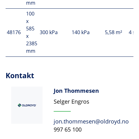
mm
100
x
585
48176
300 kPa
140 kPa
5,58 m²
4 st
x
2385
mm
Kontakt
Jon Thommesen
Selger Engros
jon.thommesen@oldroyd.no
997 65 100