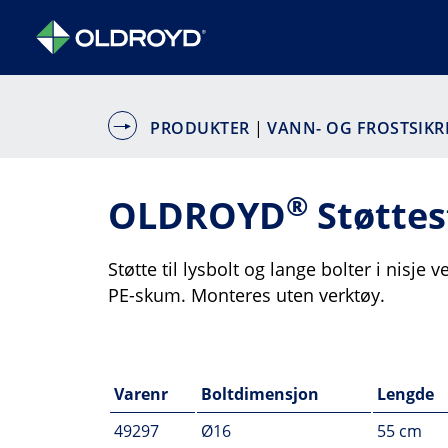
PRODUKTER
|
VANN- OG FROSTSIK
®
OLDROYD
Støttes
Støtte til lysbolt og lange bolter i nis
PE-skum. Monteres uten verktøy.
Varenr
Boltdimensjon
Lengde
49297
Ø16
55 cm