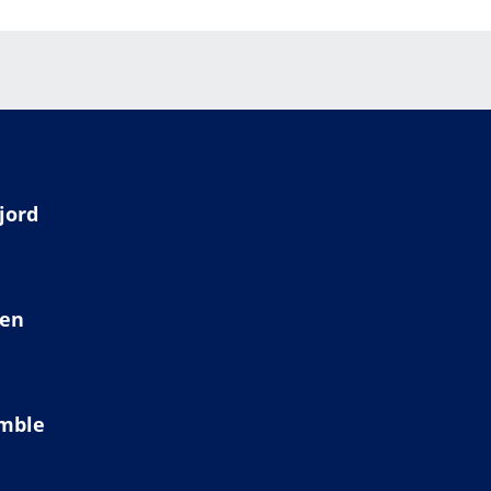
jord
ien
amble