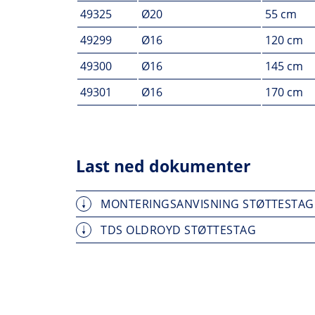
49325
Ø20
55 cm
49299
Ø16
120 cm
49300
Ø16
145 cm
49301
Ø16
170 cm
Last ned dokumenter
MONTERINGSANVISNING STØTTESTAG
TDS OLDROYD STØTTESTAG