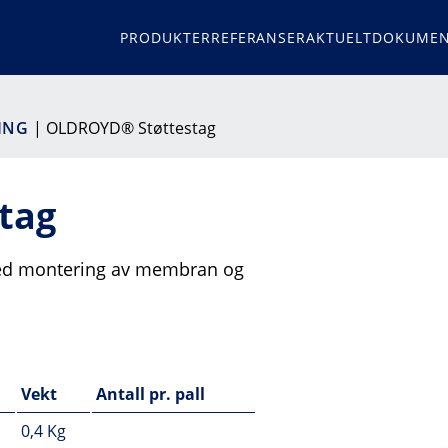
PRODUKTER
REFERANSER
AKTUELT
DOKUMEN
RING
| OLDROYD® Støttestag
tag
je ved montering av membran og
Vekt
Antall pr. pall
0,4 Kg