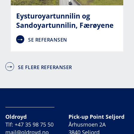
Eysturoyartunnilin og
Sandoyartunnilin, Færøyene
SE REFERANSEN
SE FLERE REFERANSER
Oldroyd
Pick-up Point Seljord
Tlf: +47 35 98 75 50
Århusmoen 2A
mail@oldroyd.no
3840 Seljord