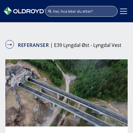
REFERANSER
| E39 Lyngdal Øst - Lyngdal Vest