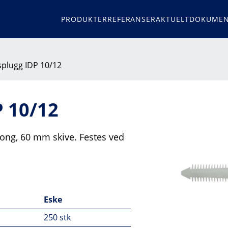
PRODUKTER
REFERANSER
AKTUELT
DOKUMEN
splugg IDP 10/12
P 10/12
tong, 60 mm skive. Festes ved
Eske
250 stk