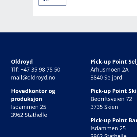
Oldroyd
Pick-up Point Sel
Tlf: +47 35 98 75 50
Århusmoen 2A
mail@oldroyd.no
3840 Seljord
Hovedkontor og
Pick-up Point Sk
produksjon
Bedriftsveien 72
Isdammen 25
3735 Skien
3962 Stathelle
Pick-up Point B
Isdammen 25
3962 Stathelle