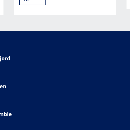
jord
ien
amble